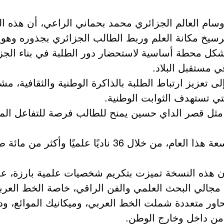
ام العالم الجزائري محمد بحماني الراعي، أن هذه ال
ترسيخ مكانة العلم وربط الطالب الجزائري بجذوره وهوي
الاحتفال بيوم الطالب المصادف لـ19 ماي يشكل محطة أساسية لاستحضار دور الط
ي مستقبل البلاد.
تعزيز ارتباط الطلبة بالذاكرة الوطنية والثقافية، مشي
لتي تستهدف الثوابت الوطنية.
 مثل قصر الداي حسين يمنح للطالب فرصة للتفاعل المبا
وأشار المتحدث إلى أن المؤسسة سجلت مشاركة واسعة هذا ال
 هذه النسخة تميزت بتكريم شخصيات علمية بارزة، عل
 مجالي البحث العلمي والفن الراقي، خاصة الخط العرب
حاور متعددة شملت الخط العربي، وميكانيك الموائع، ودو
 من داخل وخارج الوطن.