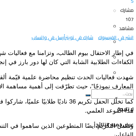
5
مشارك
سياحة و أسفار
العلم و المعرفة
107
المرأة و البيت
مشاهد
ثقافة و فنون
انشر في الفيسبوك
شارك في تويتر
أرسل في واتساب
الصحة و الجمال
منوعات
في إطار الاحتفال بيوم الطالب، وتزامنا مع فعاليات 
سيارات و دراجات
الكفاءات الطلابية الشابة التي كان لها دور بارز في إ
اتصالات وتكنولوجيا
عروض و خدمات
شهدت فعاليات الحدث تنظيم محاضرة علمية قيّمة ألقاه
سياحة و أسفار
المعارف نموذجًا”، حيث تطرّقت إلى أهمية مساهمة الأ
المرأة و البيت
كما تخلّل الحفل تكريم 36 ناديًا 
لا نتيجة
هذا الموعد العلمي.
الصحة و الجمال
عرض جميع النتائج
وشمل التكريم أيضًا المتطوعين الذين ساهموا في الت
الفاعلين.
سيارات و دراجات