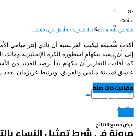
سياحة و أسفار
العلم و المعرفة
87
مشاهد
المرأة و البيت
ثقافة و فنون
انشر في الفيسبوك
شارك في تويتر
أرسل في واتساب
الصحة و الجمال
أكدت صحيفة ليكيب الفرنسية أن نادي إنتر ميامي الأ
منوعات
إلى أن ديفيد بيكهام أسطورة الكرة الإنجليزية ومالك
سيارات و دراجات
كما أفادت التقارير أن بيكهام بدأ برصد العديد من ا
اتصالات وتكنولوجيا
عاشق لمدينة ميامي والفريق، ويرتبط غريزمان بعقد رسمي مع برشلونة ينتهي 
عروض و خدمات
سياحة و أسفار
مقالات ذات صلة
المرأة و البيت
لا نتيجة
الولايات
الصحة و الجمال
عرض جميع النتائج
مرونة في شرط تمثيل النساء بال
سيارات و دراجات