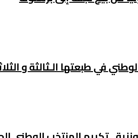
وطني في طبعتها الـثالثة و الثلاث