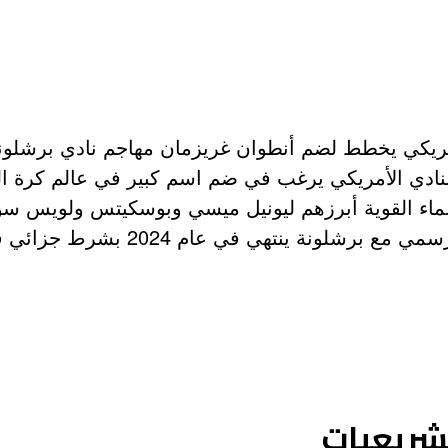
مريكي يخطط لضم أنطوان غريزمان مهاجم نادي برشلونة
 النادي الأمريكي يرغب في ضم اسم كبير في عالم كرة ا
لأسماء القوية أبرزهم ليونيل ميسي وبوسكيتس ولويس س
في عام 2024 بشرط جزائي قدره 800 مليون أورو.
تشريعيات