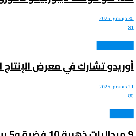
30 ديسمبر، 2025
81
اتصالات وتكنولوجيا
أوريدو تشارك في معرض الإنتاج ال
21 ديسمبر، 2025
80
كل الرياضات
9 ميداليات ذهبية 10 فضية و5 برونزية.. تكريم المنتخب الوطني الجزائري للفوفينام