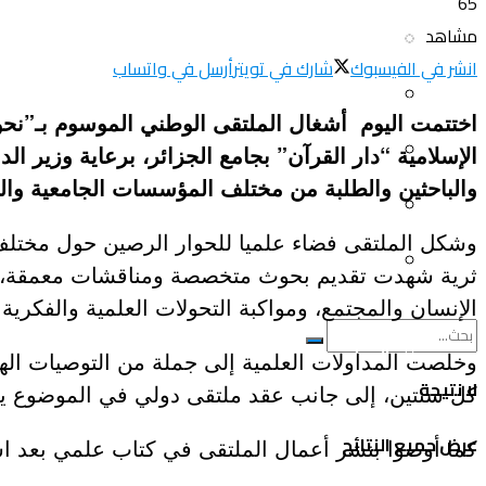
65
مشاهد
سياحة و أسفار
العلم و المعرفة
انشر في الفيسبوك
شارك في تويتر
أرسل في واتساب
المرأة و البيت
ثقافة و فنون
اختتمت اليوم أشغال الملتقى الوطني الموسوم بـ”نحو ال
الصحة و الجمال
الإسلامية “دار القرآن” بجامع الجزائر، برعاية وزير 
منوعات
والباحثين والطلبة من مختلف المؤسسات الجامعية والع
سيارات و دراجات
اتصالات وتكنولوجيا
وشكل الملتقى فضاء علميا للحوار الرصين حول مختلف ا
عروض و خدمات
ثرية شهدت تقديم بحوث متخصصة ومناقشات معمقة، أكد
سياحة و أسفار
الإنسان والمجتمع، ومواكبة التحولات العلمية والفكرية
المرأة و البيت
وخلصت المداولات العلمية إلى جملة من التوصيات الها
لا نتيجة
كل سنتين، إلى جانب عقد ملتقى دولي في الموضوع ي
الصحة و الجمال
عرض جميع النتائج
كما أوصوا بنشر أعمال الملتقى في كتاب علمي بعد استك
سيارات و دراجات