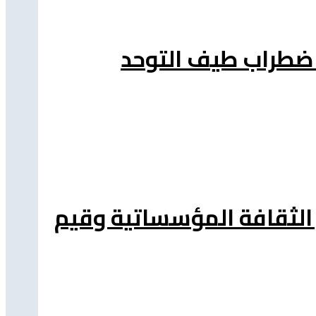
باضطراب طيف التوحد
الثقافة المؤسساتية وقيم