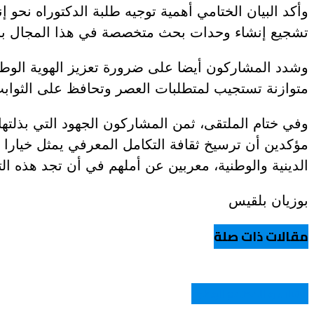
وأكد البيان الختامي أهمية توجيه طلبة الدكتوراه نحو إ
تشجيع إنشاء وحدات بحث متخصصة في هذا المجال بالمدر
عروض و خدمات
وشدد المشاركون أيضا على ضرورة تعزيز الهوية الوطنية
متوازنة تستجيب لمتطلبات العصر وتحافظ على الثوابت
وفي ختام الملتقى، ثمن المشاركون الجهود التي بذلتها ا
مؤكدين أن ترسيخ ثقافة التكامل المعرفي يمثل خيارا 
الدينية والوطنية، معربين عن أملهم في أن تجد هذه ال
بوزيان بلقيس
مقالات ذات صلة
الشباب و المجتمع الوطني