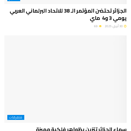
الجزائر تحتضن المؤتمر الـ 38 للاتحاد البرلماني العربي
يومي 3 و4 ماي
30 أبريل، 2025
69
متفرقات
سماء الجزائر تتزين بظواهر فلكية مميزة