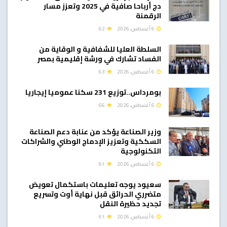
دج أرباحا صافية في 2025 وتعزز مسار
الرقمنة
6 أغسطس، 2026
62
السلطة العليا للشفافية و الوقاية من
الفساد تشارك في ورشة إقليمية بمصر
6 أغسطس، 2026
63
بومرداس..توزيع 231 سكنا عموميا إيجاريا
6 أغسطس، 2026
66
وزير الصناعة يؤكد من عنابة دعم الصناعة
السككية وتعزيز الإدماج الوطني والشراكات
التكنولوجية
6 أغسطس، 2026
61
سعيود يوجه تعليمات باستكمال تعويض
متضرري الحرائق قبل نهاية أوت وتسريع
تجديد حظيرة النقل
6 أغسطس، 2026
61