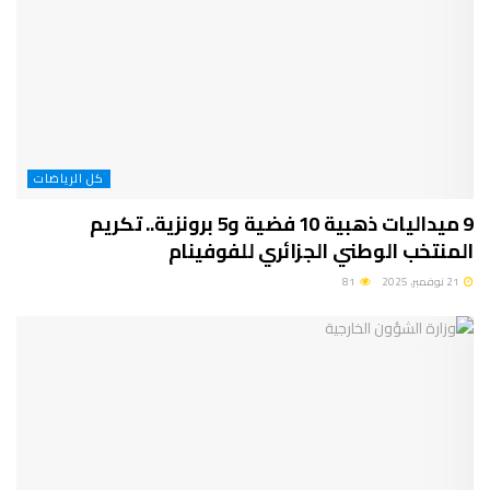
كل الرياضات
9 ميداليات ذهبية 10 فضية و5 برونزية.. تكريم
المنتخب الوطني الجزائري للفوفينام
21 نوفمبر، 2025
81