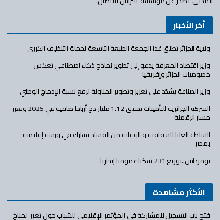
المدني، تصدر عن مؤسسة النبراس للاتصال.
أخر الأخبار
ولاية الجزائر تطلق غدا الجمعة الطبعة التاسعة لحملة التنظيف الكبرى
وزير اقتصاد المعرفة يدعو إلى تطوير نماذج ذكاء اصطناعي تعكس
خصوصيات الجزائر وإفريقيا
وزير الصناعة يشدّد على تعزيز وتطوير المناولة لرفع نسبة الإدماج الوطني
الشركة الجزائرية للتأمينات تحقق 1.12 مليار دج أرباحا صافية في 2025 وتعزز
مسار الرقمنة
السلطة العليا للشفافية و الوقاية من الفساد تشارك في ورشة إقليمية
بمصر
بومرداس..توزيع 231 سكنا عموميا إيجاريا
الأكثر مشاهدة
فتح باب التسجيل للمشاركة في المؤتمر الإقليمي للشباب حول تغير المناخ