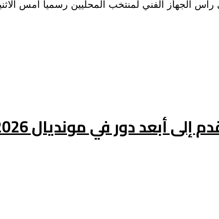
نتخب المحليين رسميا أمس الاثنين 22 جوان 2020 خلفا للمقال لودوفيك باتي
إلى أبعد دور في مونديال 2026”