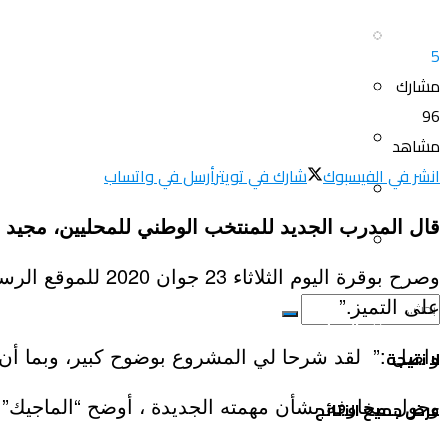
سياحة و أسفار
العلم و المعرفة
5
مشارك
المرأة و البيت
ثقافة و فنون
96
الصحة و الجمال
مشاهد
منوعات
انشر في الفيسبوك
شارك في تويتر
أرسل في واتساب
سيارات و دراجات
اتصالات وتكنولوجيا
قال المدرب الجديد للمنتخب الوطني للمحليين، مجيد بو
عروض و خدمات
سياحة و أسفار
وصرح بوقرة اليوم
على التميز.”
المرأة و البيت
واصل :” لقد شرحا لي المشروع بوضوح كبير، وبما أن ال
لا نتيجة
الصحة و الجمال
وحول مخاوفه بشأن مهمته الجديدة ، أوضح “الماجيك”: ”
عرض جميع النتائج
سيارات و دراجات