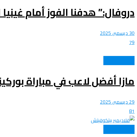
دروفال:” هدفنا الفوز أمام غينيا
30 ديسمبر، 2025
79
المنتخب الوطني
مازا أفضل لاعب في مباراة بوركين
29 ديسمبر، 2025
81
المنتخب الوطني