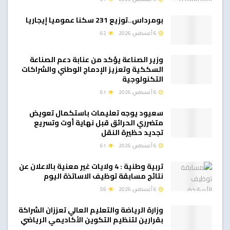
بومرداس..توزيع 231 سكنا عموميا إيجاريا
6 أغسطس، 2026
62
وزير الصناعة يؤكد من عنابة دعم الصناعة
السككية وتعزيز الإدماج الوطني والشراكات
التكنولوجية
6 أغسطس، 2026
61
سعيود يوجه تعليمات باستكمال تعويض
متضرري الحرائق قبل نهاية أوت وتسريع
تجديد حظيرة النقل
6 أغسطس، 2026
61
تربية وطنية : 4 ولايات غير معنية بالاعلان عن
نتائج مسابقة توظيف الاساتذة اليوم
6 أغسطس، 2026
59
وزارة الرياضة والتعليم العالي تعززان الشراكة
بقرارين لتنظيم التكوين الأكاديمي الرياضي