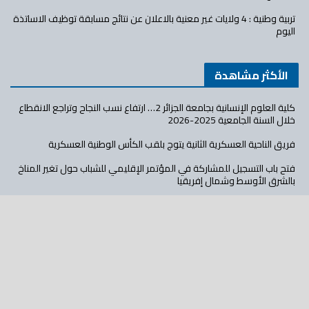
تربية وطنية : 4 ولايات غير معنية بالاعلان عن نتائج مسابقة توظيف الاساتذة
اليوم
الأكثر مشاهدة
كلية العلوم الإنسانية بجامعة الجزائر 2… ارتفاع نسب النجاح وتراجع الانقطاع
خلال السنة الجامعية 2025-2026
فريق الناحية العسكرية الثانية يتوج بلقب الكأس الوطنية العسكرية
فتح باب التسجيل للمشاركة في المؤتمر الإقليمي للشباب حول تغير المناخ
بالشرق الأوسط وشمال إفريقيا
5 اتفاقيات شراكة بين متعاملين اقتصاديين جزائريين وسنغاليين
المدرسة العليا للأمن السيبراني قطب علمي وتكنولوجي بمعايير عالمية
تفاصيل التعديلات على مواقيت ومواد مرحلة التعليم الابتدائي
تابع عالم الأهداف على: