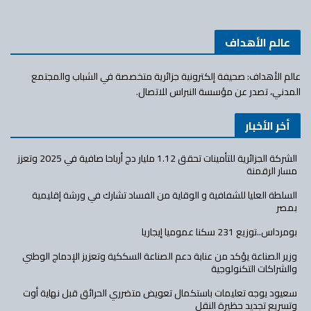
عالم الأهداف
عالم الأهداف: صحيفة إلكترونية جزائرية متخصصة في الشباب والمجتمع
المدني، تصدر عن مؤسسة النبراس للاتصال.
أخر الأخبار
الشركة الجزائرية للتأمينات تحقق 1.12 مليار دج أرباحا صافية في 2025 وتعزز
مسار الرقمنة
السلطة العليا للشفافية و الوقاية من الفساد تشارك في ورشة إقليمية
بمصر
بومرداس..توزيع 231 سكنا عموميا إيجاريا
وزير الصناعة يؤكد من عنابة دعم الصناعة السككية وتعزيز الإدماج الوطني
والشراكات التكنولوجية
سعيود يوجه تعليمات باستكمال تعويض متضرري الحرائق قبل نهاية أوت
وتسريع تجديد حظيرة النقل