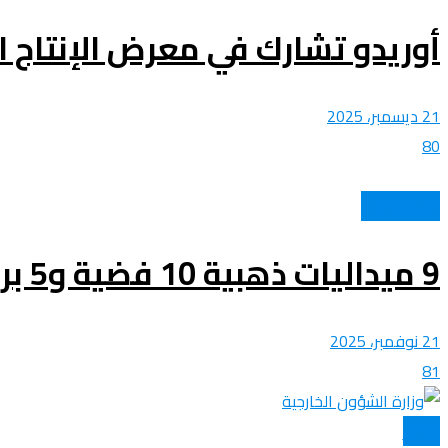
أوريدو تشارك في معرض الإنتاج ال
21 ديسمبر، 2025
80
كل الرياضات
9 ميداليات ذهبية 10 فضية و5 برونزية.. تكريم المنتخب الوطني الجزائري للفوفينام
21 نوفمبر، 2025
81
الأخبار