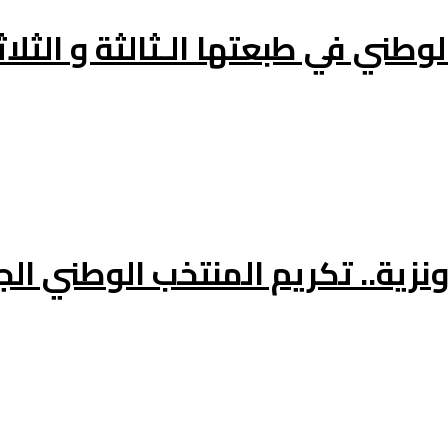
وطني في طبعتها الـثالثة و الثلاث