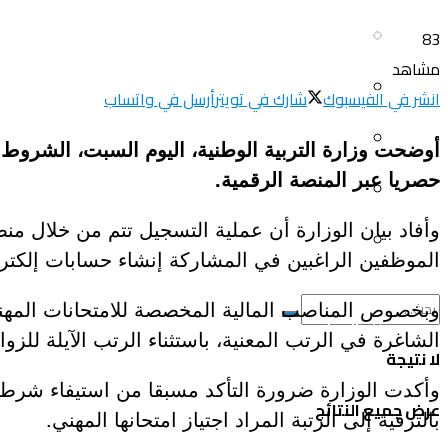
سياحة و أسفار
العلم و المعرفة
83
مشاهد
المرأة و البيت
ثقافة و فنون
انشر في الفيسبوك
شارك في تويتر
أرسل في واتساب
الصحة و الجمال
منوعات
حصريا عبر المنصة الرقمية.
سيارات و دراجات
اتصالات وتكنولوجيا
عروض و خدمات
الموظفين الراغبين في المشاركة إنشاء حسابات إلكتر
سياحة و أسفار
وبخصوص المناصب المالية المخصصة للامتحانات المهنية،
المرأة و البيت
الشاغرة في الرتب المعنية، باستثناء الرتب الآيلة للزوا
لا نتيجة
الصحة و الجمال
وأكدت الوزارة ضرورة التأكد مسبقا من استيفاء شرطي 
عرض جميع النتائج
بالترقية إلى الرتبة المراد اجتياز امتحانها المهني.
سيارات و دراجات