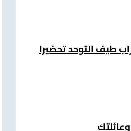
اب طيف التوحد تحضيرا
وعائلتك