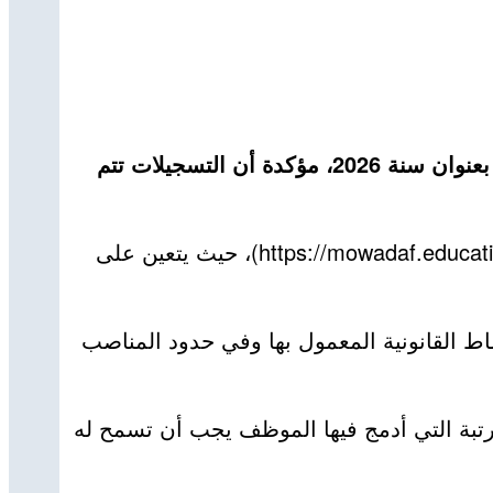
أوضحت وزارة التربية الوطنية، اليوم السبت، الشروط والإجراءات المتعلقة بالمشاركة في الامتحانات المهنية بعنوان سنة 2026، مؤكدة أن التسجيلات تتم
وأفاد بيان الوزارة أن عملية التسجيل تتم من خلال منصة [موظف التربية](https://mowadaf.education.dz?utm_source=chatgpt.com)، حيث يتعين على
اط القانونية المعمول بها وفي حدود المناصب
رتبة التي أدمج فيها الموظف يجب أن تسمح له