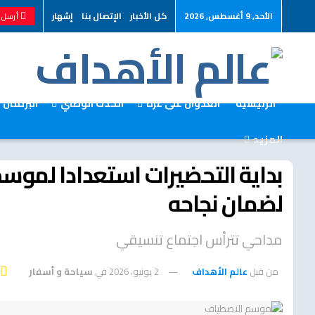
الأحد, 9 أغسطس, 2026
كل الأخبار
الإتصال بنا
إشهار
أرسل خ
الرئيسية
العدوان على غزة
الحدث الوطني
البرلمان
المزيد
بداية التحضيرات استعدادا لموسم
لضمان نجاحه
مداحي تترأس اجتماع تنسيقي
من قبل
عالم الأهداف
2 يونيو، 2026
في
سياحة و أسفار