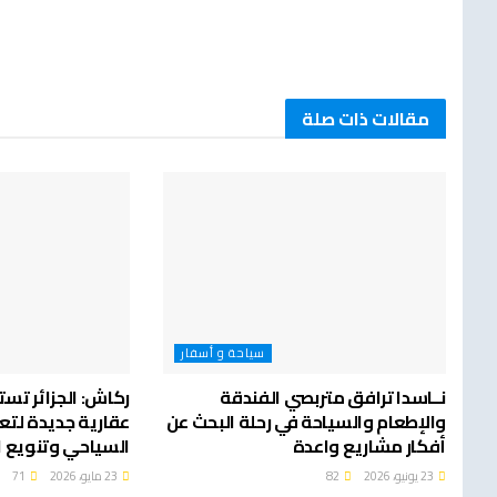
مقالات ذات صلة
سياحة و أسفار
نــاسدا ترافق متربصي الفندقة
ركاش: الجزائر تست
والإطعام والسياحة في رحلة البحث عن
عقارية جديدة لتعز
أفكار مشاريع واعدة
السياحي وتنويع 
23 يونيو، 2026
82
23 مايو، 2026
71