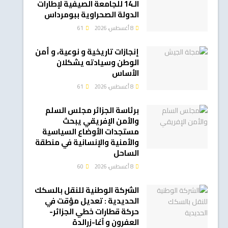
الـ14 للجامعة الصيفية لإطارات
الدولة الصحراوية ببومرداس
8 أغسطس، 2026
61
إنجازات تاريخية و نوعية، و أمن
الوطن وسيادته يشكلان
الأساس
8 أغسطس، 2026
61
برئاسة الجزائر مجلس السلم
والأمن الإفريقي يبحث
مستجدات الأوضاع السياسية
والأمنية والإنسانية في منطقة
الساحل
8 أغسطس، 2026
60
الشركة الوطنية للنقل بالسكك
الحديدية : تعديل مؤقت في
حركة قطارات خطي الجزائر-
العفرون و آغا-زرالدة