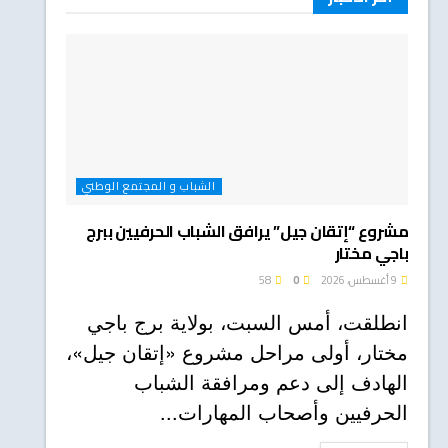
الشباب و المجتمع الوطني
مشروع “إتقان جيل” يرافق الشباب الحرفيين ببرج
باجي مختار
9 أغسطس، 2026
0
58
انطلقت، أمس السبت، بولاية برج باجي
مختار، أولى مراحل مشروع «إتقان جيل»،
الهادف إلى دعم ومرافقة الشباب
الحرفيين وأصحاب المهارات...