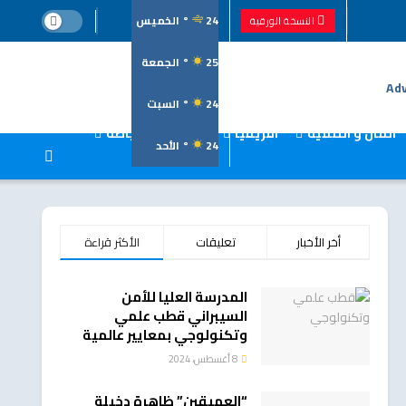
24
°
الخميس
النسخة الورقية
25
°
الجمعة
24
°
السبت
المال و التنمية
افريقيا
العالم
رياضة
24
°
الأحد
أخر الأخبار
تعليقات
الأكثر قراءة
المدرسة العليا للأمن
السيبراني قطب علمي
وتكنولوجي بمعايير عالمية
8 أغسطس، 2024
“العميقين” ظاهرة دخيلة