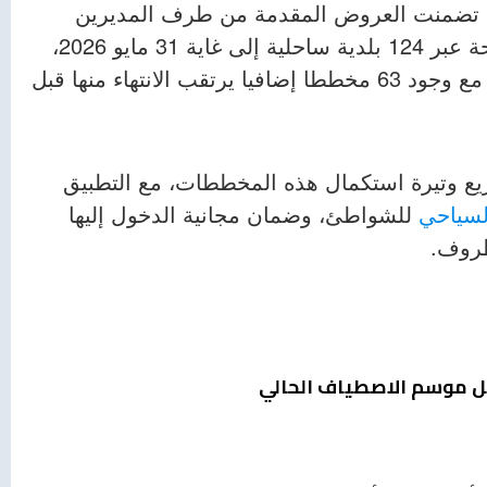
ة، تضمنت العروض المقدمة من طرف المديرين
المحليين، تسجيل فتح 470 شاطئا مسموحا للسباحة عبر 124 بلدية ساحلية إلى غاية 31 مايو 2026،
من بينها 328 شاطئا مزودا بمخطط تهيئة سياحية، مع وجود 63 مخططا إضافيا يرتقب الانتهاء منها قبل
ع وتيرة استكمال هذه المخططات، مع التطبيق
لسياحي
للشواطئ، وضمان مجانية الدخول إليها
ظروف.