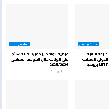
سياحة و أسفار
سياحة و أسفار
لطبعة الثانية
غرداية: توافد أزيد من 11.700 سائح
 الدولي للسياحة
على الولاية خلال الموسم السياحي
2025/2026
8 مارس، 2026
74