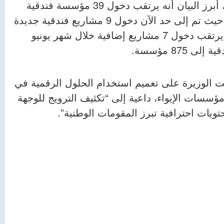
وبخصوص الاستثمار السياحي وتعزيز طاقة الإيواء، أبرز البيان أنه يرتقب دخول 39 مؤسسة فندقية
جديدة حيز الخدمة قبل موسم الاصطياف الحالي، حيث تم إلى حد الآن دخول 9 مشاريع فندقية جديدة
بطاقة استيعابية إجمالية تقدر بـ 890 سريرا، فيما يرتقب دخول 7 مشاريع إضافية خلال شهر يونيو
87 مؤسسة.
ت الوزيرة على تعميم استخدام الحلول الرقمية في
ؤسسات الإيواء، داعية إلى “تكثيف الترويج للوجهة
ويات احترافية تبرز المقومات الوطنية”.