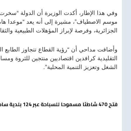
وفي هذا الإطار، أكدت الوزيرة أن الدولة “سخرت كا
موسم الاصطياف”، مشيرة إلى أنه يعد “موعدا هاما 
الجزائرية، وفرصة لإبراز المؤهلات الطبيعية والثق
وأضافت مداحي أن “رؤية القطاع تتجاوز الطابع ا
التقليدية كرافدين اقتصاديين منتجين للثروة ومس
الشغل وتعزيز التنمية المحلية”.
فتح 470 شاطئا مسموحا للسباحة عبر 124 بلدية ساحلية إلى غاية 31 ماي