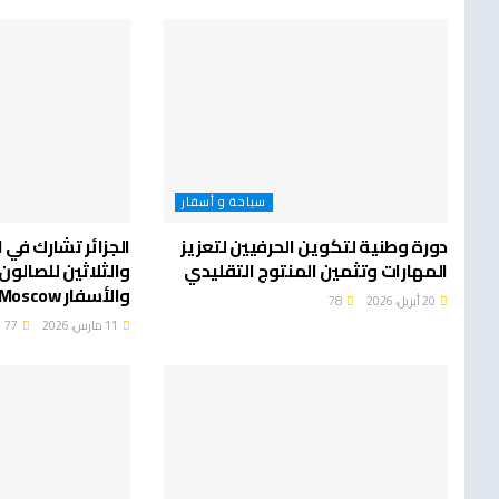
سياحة و أسفار
دورة وطنية لتكوين الحرفيين لتعزيز
الجزائر تشارك في ا
المهارات وتثمين المنتوج التقليدي
والثلاثين للصالون
والأسفار MITT Moscow بروسيا
20 أبريل، 2026
78
11 مارس، 2026
77