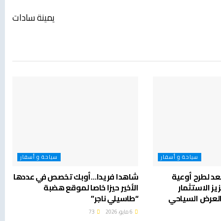
يمينة سادات
سياحة و أسفار
سياحة و أسفار
عد لطرح أوعية
شاهدا فريدا…أوبك تخصص في عددها
يز الاستثمار
الأخير حيزا خاصا لموقع هضبة
العرض السياحي
“طاسيلي ناجر”
6 مايو، 2026
73