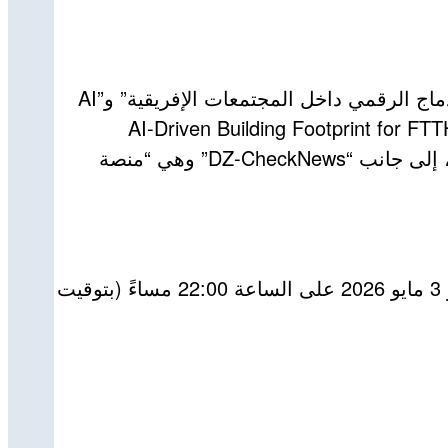
وأفاد نفس المصدر بأن المشاريع الجزائرية المرشحة هي “DigiTrust Network” وهي “منصة رقمية لتعزيز الإدماج الرقمي داخل المجتمعات الإفريقية” و”AI
for Digital Inclusion ” وهو “مشروع يوظف الذكاء الاصطناعي لتوسيع الشمول الرقمي”، بالإضافة إلى “AI-Driven Building Footprint for FTTH
Inclusive Connectivity Planning” وهو “حل ذكي لتخطيط ربط الألياف البصرية للمنازل بشكل فعال وشامل”، إلى جانب “DZ-CheckNews” وهي “منصة
وأبرز أنه “يجب التصويت في جميع الفئات الـ18 حتى يحتسب التصويت”، وأشار إلى أن “آخر أجل للتصويت هو 3 مايو 2026 على الساعة 22:00 مساءً (بتوقيت