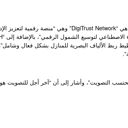
AIDI
”.