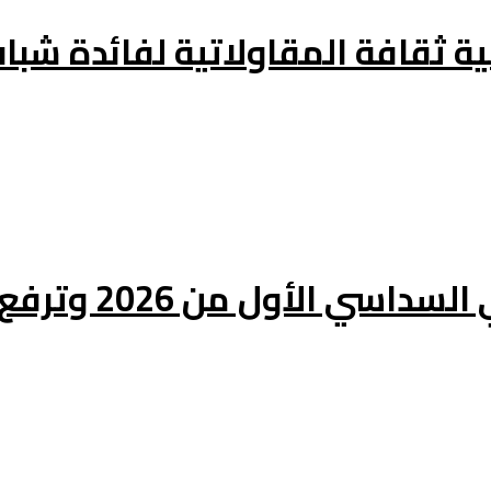
 ثقافة المقاولاتية لفائدة شباب
20 وترفع استثماراتها بـ74 بالمائة