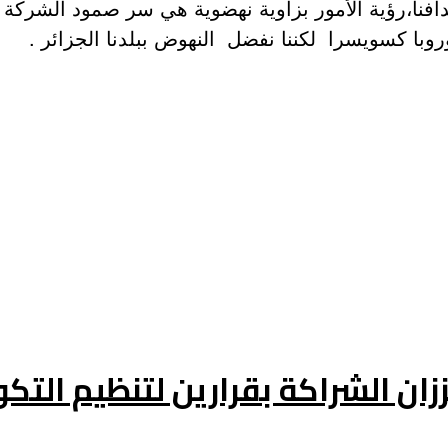
ة OpIndustries يعد من أكبر أهدافنا،رؤية الأمور بزاوية نهضوية هي س
با كسويسرا لكننا نفضل النهوض ببلدنا الجزائر .
ززان الشراكة بقرارين لتنظيم الت