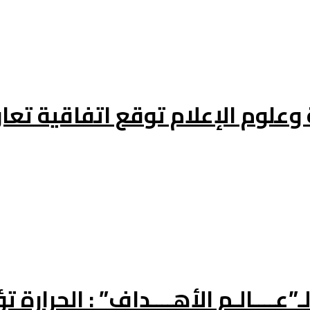
 وعلوم الإعلام توقع اتفاقية تع
”عــــالـم الأهــــداف” : الحرار