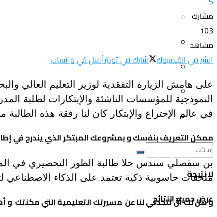
5
مشارك
سياحة و أسفار
العلم و المعرفة
103
المرأة و البيت
مشاهد
ثقافة و فنون
انشر في الفيسبوك
شارك في تويتر
أرسل في واتساب
الصحة و الجمال
منوعات
على هامش الزيارة التفقدية لوزير التعليم العالي وا
سيارات و دراجات
النموذجية للمؤسسات الناشئة والإبتكارات لطلبة المد
اتصالات وتكنولوجيا
في عالم الإختراع والإبتكار كان لنا رفقة هذه الطالبة 
عروض و خدمات
سياحة و أسفار
ممكن التعريف بنفسك و بمشروعك المبتكر الذي يندرج في إطار
المرأة و البيت
لا نتيجة
ملحقات حاسوبية ذكية تعتمد على الذكاء الاصطناعي لت
الصحة و الجمال
عرض جميع النتائج
و هل لك أن تتحدثي لنا عن مسيرتك التعليمية التي مكنتك و أهل
سيارات و دراجات