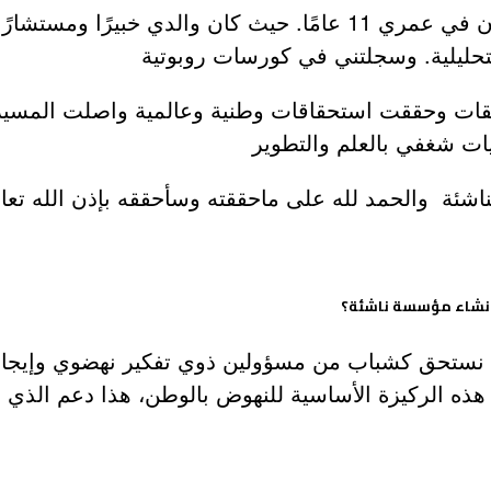
بدأت مسيرتي في ميدان الإلكترونيك والتقنيات منذ كان في عمري 11 عامً
التحليلية. وسجلتني في كورسات روبوتية
حققت استحقاقات وطنية وعالمية واصلت المسير في ال
اشئة والحمد لله على ماحققته وسأحققه بإذن الله تعا
 انشاء مؤسسة ناشئة؟
ذي نستحق كشباب من مسؤولين ذوي تفكير نهضوي وإيجاب
ع هذه الركيزة الأساسية للنهوض بالوطن، هذا دعم ال