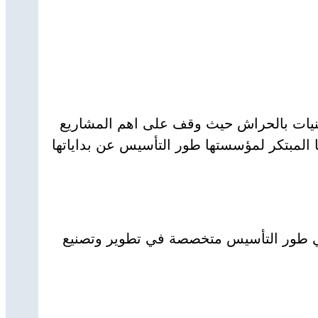
لتقنيات بالحراش حيث وقف على اهم المشاريع
 المبتكر لمؤسستها طور التأسيس عن بداياتها
الطور التحضيري في المدرسة، أما إسم المشروع هو :‘OpIndustries شركة في طور التأسيس متخصصة في تطوير وتصنيع