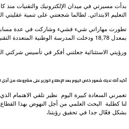
التعليم الابتدائي. لطالما شجعتني على تنمية عقليتي 
عروض و خدمات
تطورت مهاراتي شيء فشيء وشاركت في عدة مسابقات و
بمعدل 18,78 ودخلت المدرسة الوطنية المتعددة التقنيات شغفي بالعلم والتطوير
ورؤيتي الاستثنائية جعلتني أفكر في تأسيس شركتي الن
أكيد أنك لديك شعور خاص اليوم بعد الإطلاع الوزير على مشروعك من أجل
تغمرني السعادة كبيرة اليوم نظير تلقي الاهتمام ال
لنا كطلبة البحث العلمي من أجل النهوض بهذا القطا
بشكل فعّال جدا في تحقيق رؤيتنا،