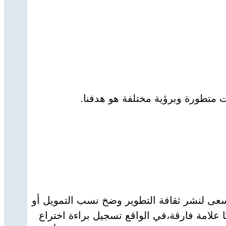
ت متطورة وبرؤية مختلفة هو هدفنا.
ر أن شركتنا المصغرة من الشركات القليلة التي ترتكز على ميدان البحث والتطوير أو الR&D ونسعى لنشر ثقافة التطوير وضخ نسب التمويل أو
ا علامة فارقة،في الواقع تسجيل براءة اختراع