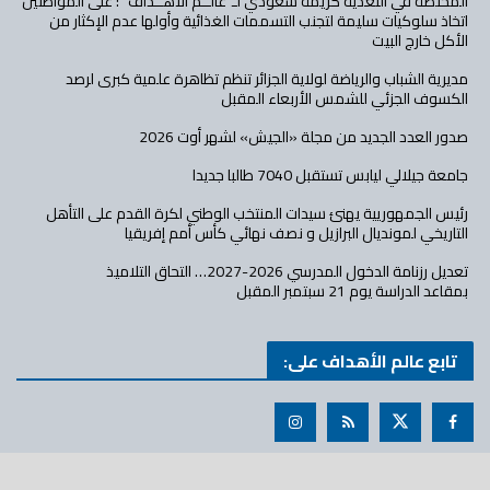
المختصة في التغذية كريمة سعودي لـ”عالــم الأهــداف” : على المواطنين
اتخاذ سلوكيات سليمة لتجنب التسممات الغذائية وأولها عدم الإكثار من
الأكل خارج البيت
مديرية الشباب والرياضة لولاية الجزائر تنظم تظاهرة علمية كبرى لرصد
الكسوف الجزئي للشمس الأربعاء المقبل
صدور العدد الجديد من مجلة «الجيش» لشهر أوت 2026
جامعة جيلالي ليابس تستقبل 7040 طالبا جديدا
رئيس الجمهوريية يهنئ سيدات المنتخب الوطني لكرة القدم على التأهل
التاريخي لمونديال البرازيل و نصف نهائي كأس أمم إفريقيا
تعديل رزنامة الدخول المدرسي 2026-2027… التحاق التلاميذ
بمقاعد الدراسة يوم 21 سبتمبر المقبل
تابع عالم الأهداف على: