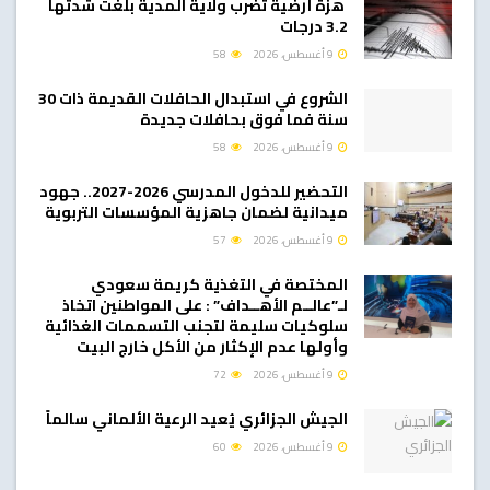
هزة أرضية تضرب ولاية المدية بلغت شدتها
3.2 درجات
9 أغسطس، 2026
58
الشروع في استبدال الحافلات القديمة ذات 30
سنة فما فوق بحافلات جديدة
9 أغسطس، 2026
58
التحضير للدخول المدرسي 2026-2027.. جهود
ميدانية لضمان جاهزية المؤسسات التربوية
9 أغسطس، 2026
57
المختصة في التغذية كريمة سعودي
لـ”عالــم الأهــداف” : على المواطنين اتخاذ
سلوكيات سليمة لتجنب التسممات الغذائية
وأولها عدم الإكثار من الأكل خارج البيت
9 أغسطس، 2026
72
الجيش الجزائري يُعيد الرعية الألماني سالماً
9 أغسطس، 2026
60